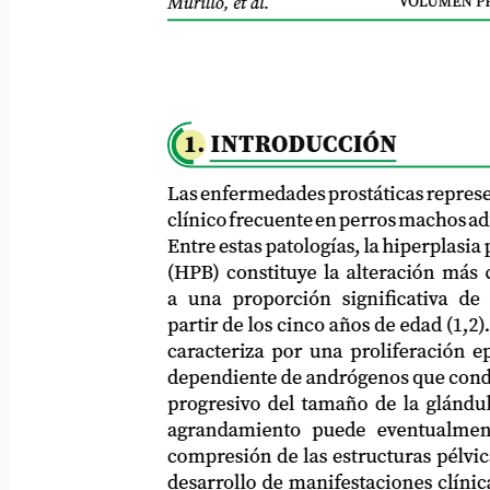
VOLUMEN PR
Murillo, et al.
1. INTRODUCCIÓN
Las enfermedades prostáticas representan
clínico
frecuente
en
perros
machos
ad
Entre estas patologías, la hiperplasia prost
(HPB) constituye la alteración más com
a una proporción significativa de perr
partir de los cinco años de edad (1,2). Est
caracteriza por una proliferación epitel
dependiente de andrógenos que conduce a
progresivo del tamaño de la glándula pro
agrandamiento puede eventualmente co
compresión de las estructuras pélvicas ad
desarrollo de manifestaciones clínicas 