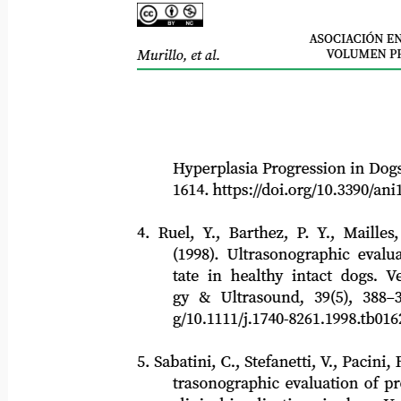
ASOCIACIÓN ENT
VOLUMEN PR
Murillo, et al.
Hyperplasia Progression in Dogs?
1614. https://doi.org/10.3390/ani151
4. Ruel, Y., Barthez, P. Y., Mailles, A
(1998). Ultrasonographic evaluatio
tate in healthy intact dogs. Veter
gy
&
Ultrasound,
39(5),
388–3
g/10.1111/j.1740-8261.1998.tb01627.
5. Sabatini, C., Stefanetti, V., Pacini, F., et
trasonographic evaluation of prostat