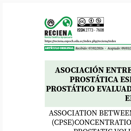
ASOCIACIÓN ENT
VOLUMEN PR
Murillo, et al.
ISSN
2773 - 7608
https://reciena.espoch.edu.ec/index.php/reciena/index
Recibido:
07/02/2026 ·
Aceptado:
09/03/2
ARTÍCULO ORIGINAL
ASOCIACIÓN ENTRE 
PROSTÁTICA ESP
PROSTÁTICO EVALUAD
E
ASSOCIATION BETWEEN 
(CPSE)CONCENTRATIO