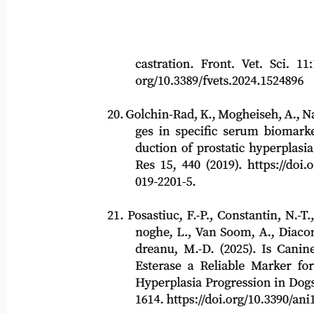
castration. Front. Vet. Sci. 11:1524
org/10.3389/fvets.2024.1524896
20. Golchin-Rad, K., Mogheiseh, A., Nazifi
ges in specific serum biomarkers 
duction of prostatic hyperplasia in 
Res
15, 440 (2019). https://doi.org
019-2201-5.
21. Posastiuc, F.-P., Constantin, N.-T., Do
noghe, L., Van Soom, A., Diaconesc
dreanu, M.-D. (2025). Is Canine Pro
Esterase a Reliable Marker for Be
Hyperplasia Progression in Dogs?
1614. https://doi.org/10.3390/ani151