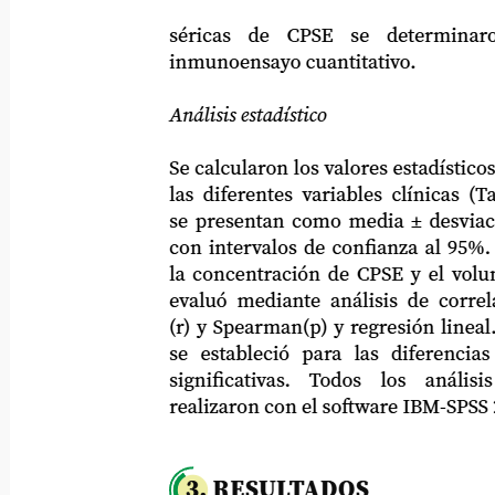
séricas
de
CPSE
se
determinaro
inmunoensayo cuantitativo.
Análisis estadístico
Se calcularon los valores estadísticos desc
las diferentes variables clínicas (Tabla 
se presentan como media ± desviación e
con intervalos de confianza al 95%. La r
la concentración de CPSE y el volumen 
evaluó mediante análisis de correlació
(r) y Spearman(p) y regresión lineal. Un
se
estableció
para
las
diferencias
significativas.
Todos
los
análisis
realizaron con el software IBM-SPSS 26.
3. RESULTADOS