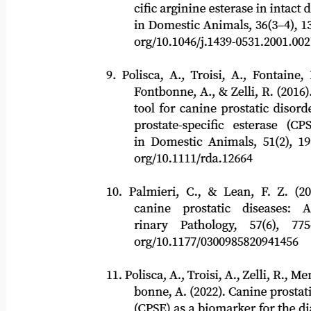
cific arginine esterase in intact dog
in Domestic Animals, 36(3–4), 139–14
org/10.1046/j.1439-0531.2001.00270.
9. Polisca, A., Troisi, A., Fontaine, E.,
Fontbonne, A., & Zelli, R. (2016). 
tool for canine prostatic disorders
prostate-specific
esterase
(CPS
in Domestic Animals, 51(2), 193–19
org/10.1111/rda.12664
10. Palmieri, C., & Lean, F. Z. (2020)
canine
prostatic
diseases:
A
rinary
Pathology,
57(6),
775
org/10.1177/0300985820941456
11. Polisca, A., Troisi, A., Zelli, R., Mench
bonne, A. (2022). Canine prostatic sp
(CPSE) as a biomarker for the diagn