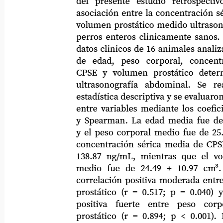
del
presente
estudio
retrospectivo
asociación entre la concentración sérica
volumen prostático medido ultrasonogr
perros enteros clinicamente sanos. Se i
datos clinicos de 16 animales analizando 
de
edad,
peso
corporal,
concentr
CPSE
y
volumen
prostático
deter
ultrasonografía
abdominal.
Se
re
estadística descriptiva y se evaluaron las 
entre variables mediante los coeficiente
y Spearman. La edad media fue de 9.38
y el peso corporal medio fue de 25.53 ±
concentración sérica media de CPSE fue
138.87 ng/mL, mientras que el volume
medio
fue
de
24.49
±
10.97
cm³.
correlación positiva moderada entre C
prostático (r = 0.517; p = 0.040) y un
positiva
fuerte
entre
peso
corp
prostático (r = 0.894; p < 0.001). La 