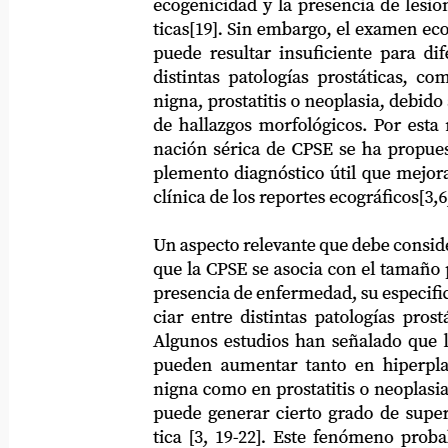
ecogenicidad y la presencia de lesiones fo
ticas[19]. Sin embargo, el examen ecográfi
puede resultar insuficiente para diferenc
distintas patologías prostáticas, como hi
nigna, prostatitis o neoplasia, debido a la
de hallazgos morfológicos. Por esta razón
nación sérica de CPSE se ha propuesto 
plemento diagnóstico útil que mejora la 
clínica de los reportes ecográficos[3,6,7,14
Un aspecto relevante que debe considerarse 
que la CPSE se asocia con el tamaño prostá
presencia de enfermedad, su especificidad 
ciar entre distintas patologías prostática
Algunos estudios han señalado que los va
pueden aumentar tanto en hiperplasia pr
nigna como en prostatitis o neoplasia pros
puede generar cierto grado de superposic
tica [3, 19-22]. Este fenómeno probable