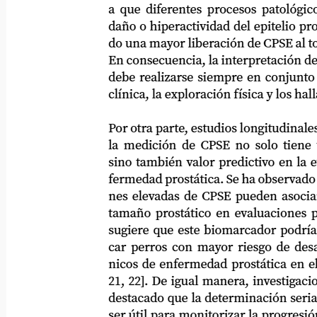
a que diferentes procesos patológicos p
daño o hiperactividad del epitelio prostát
do una mayor liberación de CPSE al torren
En consecuencia, la interpretación de est
debe realizarse siempre en conjunto con 
clínica, la exploración física y los hallazg
Por otra parte, estudios longitudinales ha
la medición de CPSE no solo tiene valor
sino también valor predictivo en la evolu
fermedad prostática. Se ha observado que 
nes elevadas de CPSE pueden asociarse c
tamaño prostático en evaluaciones poster
sugiere que este biomarcador podría ayuda
car perros con mayor riesgo de desarrolla
nicos de enfermedad prostática en el futu
21, 22]. De igual manera, investigaciones 
destacado que la determinación seriada d
ser útil para monitorizar la progresión de 