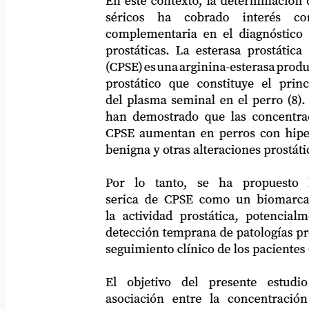
En este contexto, la determinación de b
séricos
ha
cobrado
interés
co
complementaria en el diagnóstico de 
prostáticas. La esterasa prostática espec
(CPSE) es una arginina-esterasa producida p
prostático
que
constituye
el
princ
del plasma seminal en el perro (8). Dive
han demostrado que las concentraciones
CPSE aumentan en perros con hiperplasi
benigna y otras alteraciones prostáticas (3
Por
lo
tanto,
se
ha
propuesto
serica de CPSE como un biomarcador 
la actividad prostática, potencialmente
detección temprana de patologías prostáti
seguimiento clínico de los pacientes (3,10
El
objetivo
del
presente
estudio
asociación
entre
la
concentración