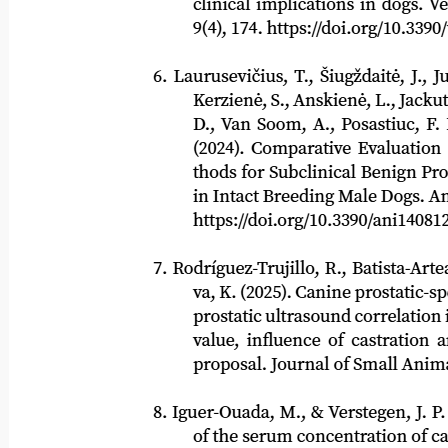
clinical implications in dogs. Veter
9(4), 174. https://doi.org/10.3390/ve
6. Laurusevičius, T., Šiugždaitė, J., Juodž
Kerzienė, S., Anskienė, L., Jackutė, 
D., Van Soom, A., Posastiuc, F. P., 
(2024). Comparative Evaluation of
thods for Subclinical Benign Prosta
in Intact Breeding Male Dogs.
An
https://doi.org/10.3390/ani14081204
7. Rodríguez
-
Trujillo, R., Batista
-
Artea
va, K. (2025). Canine prostatic
sp
-
prostatic ultrasound correlation in d
value, influence of castration and 
proposal.
Journal of Small Animal 
8. Iguer-Ouada, M., & Verstegen, J. P. (200
of the serum concentration of canine