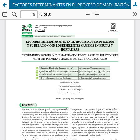
FACTORES DETERMINANTES EN EL PROCESO DE MADURACIÓN Y SU RELACIÓN CON LOS DIFERENTES CAMBIOS EN FRUTAS Y HORTALIZAS