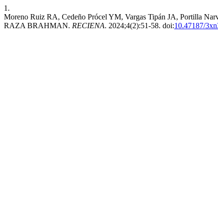
1.
Moreno Ruiz RA, Cedeño Prócel YM, Vargas Tipán JA, Por
RAZA BRAHMAN.
RECIENA
. 2024;4(2):51-58. doi:
10.47187/3xn