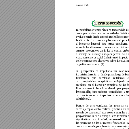
Ál
varo, et al.
1. INTRO
DU
C
CIÓN
La nutrición contempor
ánea ha trascendido l
as
de simplemen
te satisfacer necesidades dietética
ev
olucionando hacia un enf
oque holístico que 
la alimentación como un pila
r esencial para 
el bienestar integr
al. Este nuev
o paradigma 
valor de los alimentos no so
lo en la nutrición 
agentes pr
even
tivos en l
a lucha contr
a enfe
el manejo del estr
és y la mejora gener
al de la 
vida, poniendo especial énfasis en e
l impacto
de los compu
estos bioactiv
os sobre la salu
d me
cognitiv
a y emocional (1)
.
T
al perspecti
va ha imp
ulsado una rev
oluc
industria alimentaria, d
ando paso al auge de los
funcionales que combinan n
utrientes 
con propied
ades terapéuticas
, reejando u
creciente en el bienesta
r completo de los i
Este movimiento ha sido acelerado por pr
ogr
in
vestig
ación, innovaciones tecnológicas y 
conciencia sobre l
a importancia de una ali
salud
able (2)
.
Dentro de esta corriente
, las gr
anolas se
como ejemplos emb
lemáticos, gracias a su e
mezcla de cer
eales, frutos secos y semill
as qu
propor
cionan sabor y energía sino también 
signicativ
os para la sal
ud, encarnando el c
las promesas de los alimentos f
uncionales. E
demostrado de la gr
anola enriquecid
a con feijo