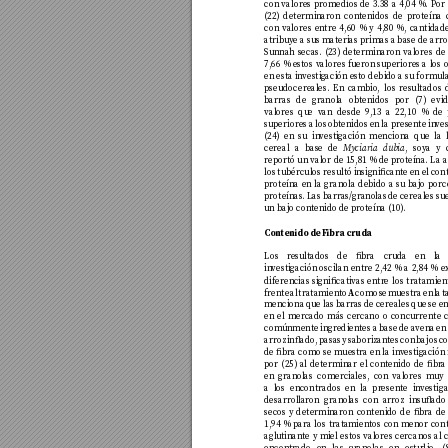
con valores pr
omedios de 3.38 a 4,04 %. Por
(22) determinaron contenidos de pr
oteína 
con valores en
tre 4,60 % y 4,80 %, cantidad
atribu
ye a sus materias primas a base de arroz
Sunnah secas
. (23) determinaron valor
es de
7,66 % estos valores f
ueron superior
es a los 
en esta in
vestig
ación esto debido a su formul
pseudocere
ales. En cambio
, los resultados
barras de gra
nola ob
tenidos por (7) evi
valores qu
e van desde 9,13 a 22,10 % de 
superiores a los o
btenidos en la presente in
v
es
(24) en su in
vestig
ación menciona que la 
cereal a base de 
, soya y 
M
yciaria du
bia
reportó un valor de 15,81 % de pro
teína. La 
los tubérculos resultó insignican
te en el con
proteína en l
a granola de
bido a su bajo porc
proteínas
. Las barras/
grano
las de cereales su
un bajo contenido de proteína (10)
.
Contenido de F
ibra crud
a
Los resultados de bra cru
da en la 
in
vestig
ación oscilan entre 2,42 % a 2,84 % e
diferencias signicati
vas entr
e los tratamien
frente al trata
miento 
A
 como se muestra en l
a t
menciona que las barr
as de cereales que se e
en el mercado más cer
cano o concurrente 
comúnmente ingredientes a base de a
vena en
arroz inado
, pasas y saborizantes con bajos c
de bra como se muestr
a en la in
vestig
ación 
por (25) al determinar el contenido de br
a
en granol
as comerciales, con v
alores mu
y
a los encontrados en la pr
esente in
vestig
desarroll
aron grano
las con arroz insuado
secos y determinaron contenido de br
a de
1,94 % para los trata
mientos con menor cont
agl
utinante y miel estos valor
es cercanos al 