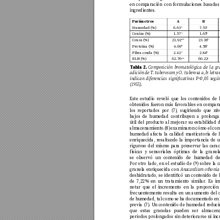
en compar
ación con formulaciones basad
as
ingredientes
.
Par
ámetros
A
B
Humedad (%)
6.63
7.51
a
a
Ceniza (%)
1.57
1.65
a
b
Grasa (%)
21.92
23.18
ab
b
Proteína (%)
4.69
4.58
b
b
Fibra cru
da (%)
2.42
2.84
a
b
ELN (%)
62.76
60.22
ab
a
Tabla 2
. 
Composi
ci
ón brom
atol
óg
ica d
e l
a g
r
ad
ic
ión d
e T
. tube
rosum y O. t
uberosa a
,b: let
r
a
indi
can dife
renc
i
as s
i
gni
cat
ivas P<0,05 seg
ú
(19
5
5
).
Este estudio re
veló qu
e los contenidos de
obtenidos f
ueron más fa
vorables en com
par
los reportados por (7)
, sugiriendo que ni
v
bajos de humedad contrib
uy
en a prolonga
útil del prod
ucto al mejorar su estabilidad 
almacenamiento
.
(8) examinar
on cómo el con
humedad af
ecta la calidad masticatoria de 
enriquecida, r
esaltando la importancia de 
riguroso del mismo par
a preservar las ca
rac
f
ísicas y sensoriales óptimas de l
a granol
se observó un contenido de h
umedad de
Por o
tro lado
, en el estudio de (9) sobre l
a c
granol
a enriquecida con 
A
nacar
dium othonia
deshidratado
, se identicó un contenido d
de 7,22% en un tratamiento simil
ar
. Es i
notar que e
l incremento en la pr
oporción
frecuentemen
te resulta en un aumento del 
de humedad, tal como se ha documentado en l
previa (7)
. U
n contenido de humedad r
educi
que estas grano
las pueden ser almacen
períodos prolong
ados sin deteriorarse ni inc