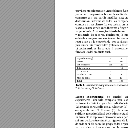
previamen
te calentada en un recipien
te a fue
permitió homogeneizar la mezc
la mediante 
constante con una va
rilla metálica, asegu
distribución unif
orme de todos los compon
composición resulta
nte fue ex
puesta a un p
tostado en una sartén antiadherente a fu
ego 
un periodo de 15 minutos, facilita
ndo la cara
y realzando los sabor
es. Finalmen
te, la gr
enfriada a temper
atura ambiente antes de su
resultando en la cr
eación de tres v
ariantes
para su análisis com
parativ
o (r
eferenciad
as e
1)
, optimizando así l
as características org
ano
funcionales del pr
oducto nal.
Ingredientes (g)
A
B
A
v
ena 
300
300
Frutos secos 
135
120
T
. tuberosum
-
15
O
. tuberosa
-
-
Aceite de coco
5
5
Miel de caña 
10
10
T
o
tal
450
450
Tabla 1. 
F
or
mul
ac
ió
n de g
ranola e
st
ánd
ar con 
T
. tube
rosum y O. t
ube
rosa
Diseño Experimental:
 Se em
pleó u
experimental ale
atorio completo par
a ev
tratamientos distintos: gr
anola sin adición de 
(
A)
, gra
nola enriquecid
a con 
 (B
)
T
. tuberosum
enriquecida con 
 (C)
. Para as
O
. tuber
osa
solidez y re
producibilid
ad de los datos obten
tratamiento se r
eplicó en cinco ocasiones
, pe
así una eval
uación estadística rigurosa de lo
de cada va
riable sobre l
as propiedades org
an
nutricionales y funcionales de la gr
an