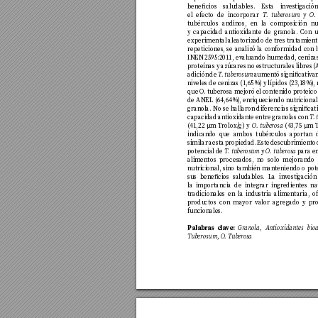
benecios salu
dables
. Esta inv
estigaci
el ef
ecto de incorporar 
 y 
T
. tu
berosum
O.
tubérculos andinos
, en la composición nu
y capacid
ad antioxid
ante de granol
a. Con u
experimental ale
atorizado de tres tratamient
repeticiones
, se analizó la conf
ormidad con 
INEN 2595:2011, ev
aluando humedad, ceniza
proteínas y azú
cares no estructurales libr
es (
adición de 
 aumentó signicativ
a
T
. tuber
osum
niv
eles de cenizas (1,65%) y lípidos (23,18%)
,
que O
. tuberosa mejor
ó el contenido proteico
de ANEL (64,64%)
, enriqu
eciendo nutriciona
granol
a. No se hallar
on diferencias signicat
capacid
ad antioxid
ante entre grano
las con 
T
. 
(41,22 µm T
rolo
x/
g) y 
(43,75 µm 
O. tu
berosa 
indicando que ambos tubér
culos aportan
similar a esta pro
piedad. Este descubrimiento d
potencial de 
 y 
 par
a e
T
. tu
berosum
O. tu
berosa
alimentos procesados
, no solo mejorando 
nutricional, sino también manteniendo o po
t
sus benecios salu
dables
. La inv
estigació
la importancia de integra
r ingredientes na
tradicionales en la ind
ustria alimentaria, o
produ
ctos con mayor v
alor agreg
ado y pr
funcionales
.
Palabr
as c
lav
e: 
Gr
anola, A
ntioxidantes bioa
T
uberosum, O
. T
uberosa