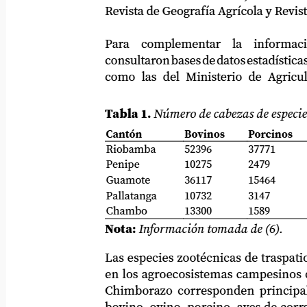
Revista de Geografía Agrícola y Revista Ag
Para
complementar
la
informaci
consultaron bases de datos estadísticas gub
como las del Ministerio de Agricultur
Tabla 1.
Número de cabezas de especies zoo
Cantón
Bovinos
Porcinos
Riobamba
52396
37771
Penipe
10275
2479
Guamote
36117
15464
Pallatanga
10732
3147
Chambo
13300
1589
Nota:
Información tomada de (6).
Las especies zootécnicas de traspatio que
en los agroecosistemas campesinos de la 
Chimborazo corresponden principalmen