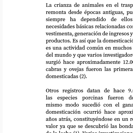
La crianza de animales en el traspatio d
remonta desde épocas antiguas, pues el
siempre
ha
dependido
de
ellos
necesidades básicas relacionadas con la a
vestimenta, generación de ingresos y dive
productos. Es así que la domesticación de
es una actividad común en muchos lugar
del mundo y que varios investigadores c
surgió hace aproximadamente 12.000 añ
cabras y ovejas fueron las primeras esp
domesticadas (2).
Otros
registros
datan
de
hace
9.
las
especies
porcinas
fueron
d
mismo modo sucedió con el ganado v
domesticación ocurrió hace aproxima
años atrás, constituyéndose en un recurs
valor ya que se descubrió las bondades 