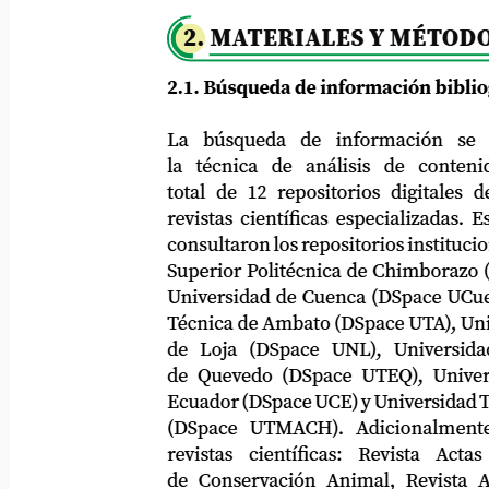
2. MATERIALES Y MÉTODO
2.1. Búsqueda de información bibliográf
La
búsqueda
de
información
se
la
técnica
de
análisis
de
contenid
total de 12 repositorios digitales de un
revistas científicas especializadas. Especí
consultaron los repositorios institucionales
Superior Politécnica de Chimborazo (DS
Universidad de Cuenca (DSpace UCuenca)
Técnica de Ambato (DSpace UTA), Univer
de
Loja
(DSpace
UNL),
Universidad
de Quevedo (DSpace UTEQ), Universida
Ecuador (DSpace UCE) y Universidad Técni
(DSpace
UTMACH).
Adicionalmente,
revistas
científicas:
Revista
Actas
de Conservación Animal, Revista Agrop