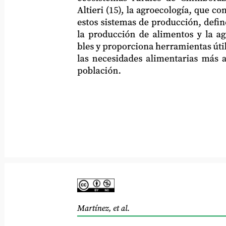
Altieri (15), la agroecología, que constit
estos sistemas de producción, define estr
la producción de alimentos y la agricul
bles y proporciona herramientas útiles pa
las necesidades alimentarias más apremi
población.
Bonifaz, et al.
Martínez, et al.