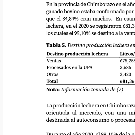
En la provincia de Chimborazo en el año 2020
ganado bovino estaba conformado por hemb
que el 34,84% eran machos.
En cuant
lechera, en el 2020 se registraron 681,364 lit
los cuales el 99,10% se destinó a la venta (Tab
Tabla 5.
Destino producción lechera en C
Destino producción lechera
Litros/
Ventas
675,255
Procesados en la UPA
3,686
Otros
2,423
Total
681,36
Nota:
Información tomada de (7).
La producción lechera en Chimborazo est
orientada al mercado, con una mínim
destinada al autoconsumo o procesamient
Durante el año 2020, el 99,10% de la prod