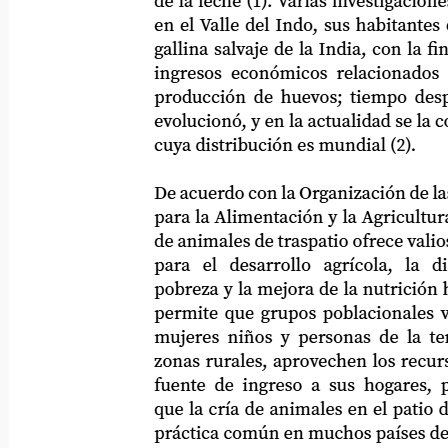
de la leche (1). Varias investigaciones h
en el Valle del Indo, sus habitantes dome
gallina salvaje de la India, con la finali
ingresos económicos relacionados bási
producción de huevos; tiempo después, 
evolucionó, y en la actualidad se la cono
cuya distribución es mundial (2).
De acuerdo con la Organización de las Na
para la Alimentación y la Agricultura (F
de animales de traspatio ofrece valiosas 
para
el
desarrollo
agrícola,
la
d
pobreza y la mejora de la nutrición huma
permite que grupos poblacionales vuln
mujeres niños y personas de la tercera
zonas rurales, aprovechen los recursos y
fuente de ingreso a sus hogares, pues s
que la cría de animales en el patio de las 
práctica común en muchos países del mu