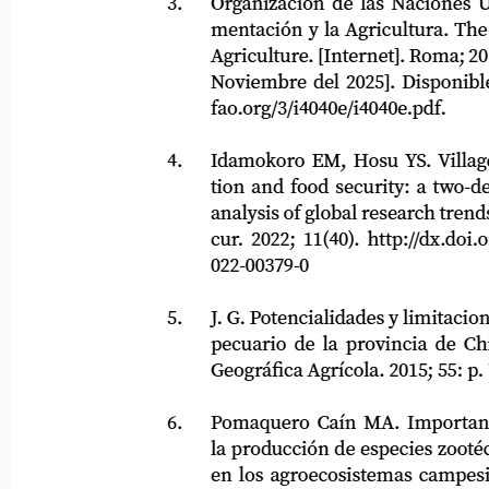
3.
Organización de las Naciones Unida
mentación y la Agricultura. The Sta
Agriculture. [Internet]. Roma; 2014. 
Noviembre del 2025]. Disponible e
fao.org/3/i4040e/i4040e.pdf.
4.
Idamokoro EM, Hosu YS. Village c
tion and food security: a two-deca
analysis of global research trends. A
cur. 2022; 11(40). http://dx.doi.org
022-00379-0
5.
J. G. Potencialidades y limitaciones d
pecuario de la provincia de Chimb
Geográfica Agrícola. 2015; 55: p. 7 - 
6.
Pomaquero Caín MA. Importancia
la producción de especies zootécnica
en los agroecosistemas campesinos 