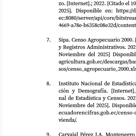
zo. [Internet].; 2022. [Citado el 10 
2025].
Disponible
en:
https://d
ec:8080/server/api/core/bitstreams/
4669-a78e-b6358c08e32d/content.
7.
Sipa. Censo Agropecuario 2000. [Inte
y Registros Administrativos. 2021. [
Noviembre del 2025] Disponible en:
agricultura.gob.ec/descargas/base-est
sos/censo_agropecuario_2000.xls.
8.
Instituto Nacional de Estadística y 
ción y Demografía. [Internet].; I
nal de Estadística y Censos. 2022. [C
Noviembre del 2025]. Disponible e
ecuadorencifras.gob.ec/censo-de-p
vienda/.
9.
Carvajal Pérez LA, Montenegro GF