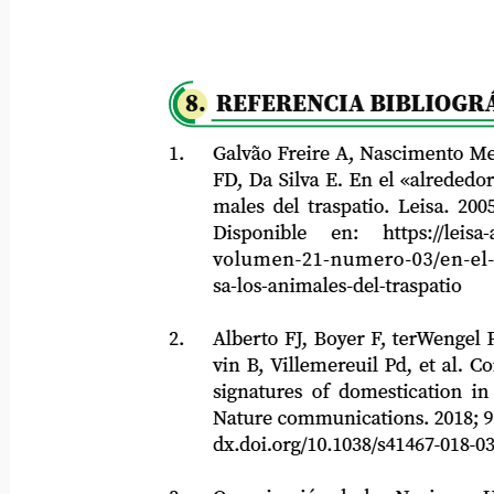
8. REFERENCIA BIBLIOGRÁ
1.
Galvão Freire A, Nascimento Melo M
FD, Da Silva E. En el «alrededor de 
males del traspatio. Leisa. 2005; 21
Disponible
en:
https://leisa-a
volumen-21-numero-03/en-el-alr
sa-los-animales-del-traspatio
2.
Alberto FJ, Boyer F, terWengel PO, S
vin B, Villemereuil Pd, et al. Con
signatures of domestication in she
Nature communications. 2018; 9(11): 
dx.doi.org/10.1038/s41467-018-03206