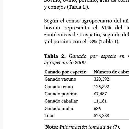
bovino, ovino, porcino, aves de corral (ga
y conejos (Tabla 1.).
Según el censo agropecuario del año 200
bovino
representa
el
61%
del
t
zootécnicas de traspatio, seguido del ovi
y el porcino con el 13% (Tabla 1).
Tabla
2.
Ganado
por
especie
en
agropecuario 2000.
Ganado por especie
Número de cabeza
Ganado vacuno
320,392
Ganado ovino
126,592
Ganado porcino
67,487
Ganado caballar
11,181
Ganado mular
686
Total
526,338
Nota:
Información tomada de (7).