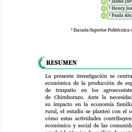
1 Jaime Jav
iD
1 Henry Jos
iD
1 Paula Ale
iD
1 Escuela Superior Politécnica de 
RESUMEN
La presente investigación se centra en 
económica de la producción de especies
de
traspatio
en
los
agroecosistem
de
Chimborazo.
Ante
la
necesidad
su impacto en la economía familiar y 
rural, el estudio se planteó con el objet
cómo estas actividades contribuyen al 
económico y social de las comunidades. 