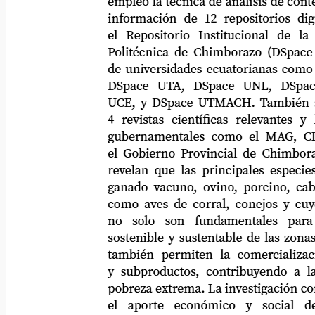
empleó la técnica de análisis de contenid
información de 12 repositorios digital
el
Repositorio
Institucional
de
la
Politécnica de Chimborazo (DSpace ES
de universidades ecuatorianas como DSp
DSpace
UTA,
DSpace
UNL,
DSpac
UCE, y DSpace UTMACH. También se c
4 revistas científicas relevantes y bases
gubernamentales como el MAG, CFN, 
el Gobierno Provincial de Chimborazo. 
revelan que las principales especies cri
ganado vacuno, ovino, porcino, caballar
como aves de corral, conejos y cuyes. Es
no
solo
son
fundamentales
para
sostenible y sustentable de las zonas rura
también permiten la comercialización
y subproductos, contribuyendo a la re
pobreza extrema. La investigación conclu
el
aporte
económico
y
social
d