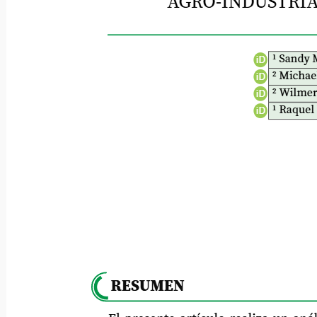
AGRO-INDUSTRIAL
1 Sandy M
iD
2 Michael
iD
2 Wilmer
iD
1 Raquel 
iD
RESUMEN