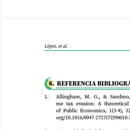
López, et al.
8. REFERENCIA BIBLIOGRÁ
1.
Allingham, M. G., & Sandmo, A.
me tax evasion: A theoretical anal
of Public Economics, 1(3-4), 323-33
org/10.1016/0047-2727(72)90010-2