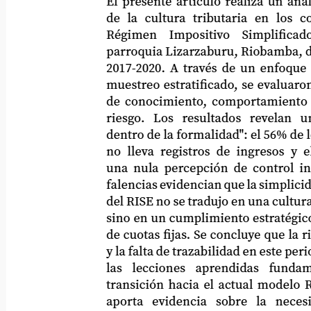
El presente artículo realiza un análisis 
de la cultura tributaria en los contr
Régimen
Impositivo
Simplificado
parroquia Lizarzaburu, Riobamba, duran
2017-2020. A través de un enfoque cuan
muestreo estratificado, se evaluaron las
de conocimiento, comportamiento y pe
riesgo.
Los
resultados
revelan
u
dentro de la formalidad": el 56% de los s
no lleva registros de ingresos y el 6
una nula percepción de control institu
falencias evidencian que la simplicidad 
del RISE no se tradujo en una cultura trib
sino en un cumplimiento estratégico lim
de cuotas fijas. Se concluye que la rigid
y la falta de trazabilidad en este periodo
las
lecciones
aprendidas
fundame
transición hacia el actual modelo RIMP
aporta
evidencia
sobre
la
necesi