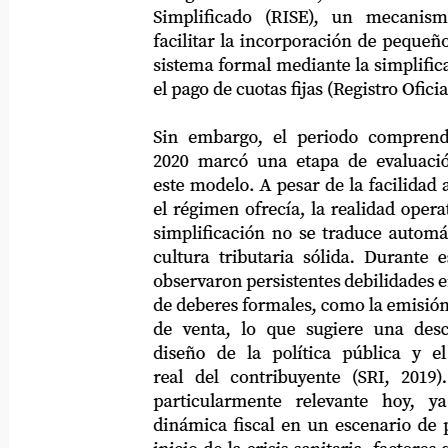
Simplificado
(RISE),
un
mecanismo
facilitar la incorporación de pequeños c
sistema formal mediante la simplificació
el pago de cuotas fijas (Registro Oficial 242
Sin embargo, el periodo comprendido 
2020 marcó una etapa de evaluación nec
este modelo. A pesar de la facilidad admi
el régimen ofrecía, la realidad operativa
simplificación no se traduce automátic
cultura tributaria sólida. Durante este c
observaron persistentes debilidades en el
de deberes formales, como la emisión de 
de venta, lo que sugiere una desconex
diseño
de
la
política
pública
y
el
real
del
contribuyente
(SRI,
2019).
particularmente
relevante
hoy,
ya
dinámica fiscal en un escenario de pre-