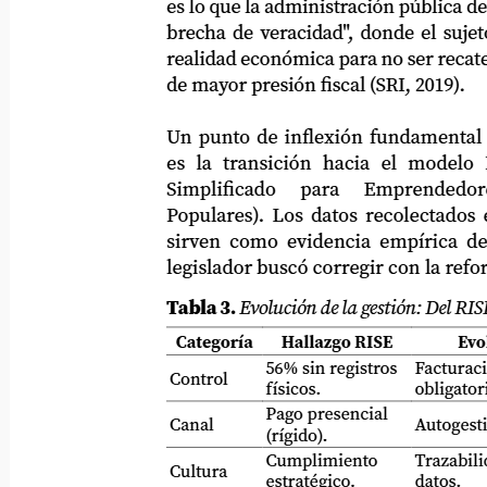
es lo que la administración pública denom
brecha de veracidad", donde el sujeto pas
realidad económica para no ser recategoriz
de mayor presión fiscal (SRI, 2019).
Un punto de inflexión fundamental en e
es la transición hacia el modelo RI
Simplificado
para
Emprendedores
Populares). Los datos recolectados entre
sirven como evidencia empírica de las 
legislador buscó corregir con la reforma 
Tabla 3.
Evolución de la gestión: Del RISE 
Categoría
Hallazgo RISE
Evo
56% sin registros
Facturació
Control
físicos.
obligatori
Pago presencial
Canal
Autogestió
(rígido).
Cumplimiento
Trazabilid
Cultura
estratégico.
datos.