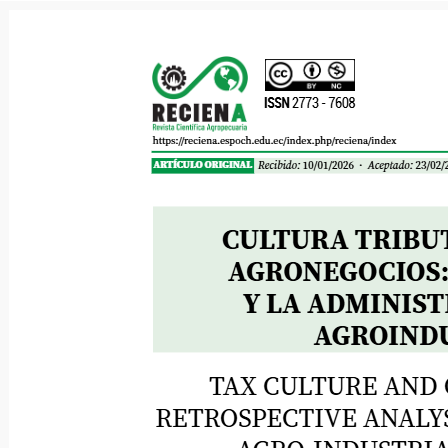
López, et al.
ISSN
2773 - 7608
https://reciena.espoch.edu.ec/index.php/reciena/index
Recibido:
10/01/2026 ·
Aceptado:
23/02/2
ARTÍCULO ORIGINAL
CULTURA TRIBUT
AGRONEGOCIOS: 
Y LA ADMINIST
AGROINDUS
TAX CULTURE AND O
RETROSPECTIVE ANALYSI