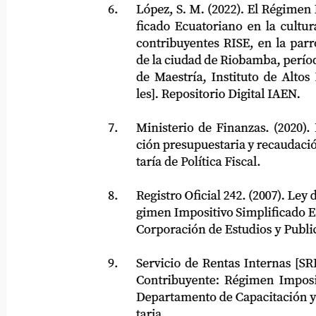
6.
López, S. M. (2022). El Régimen Im
ficado Ecuatoriano en la cultura tr
contribuyentes RISE, en la parroqu
de la ciudad de Riobamba, período 20
de Maestría, Instituto de Altos Est
les]. Repositorio Digital IAEN.
7.
Ministerio de Finanzas. (2020). Inf
ción presupuestaria y recaudación fis
taría de Política Fiscal.
8.
Registro Oficial 242. (2007). Ley de 
gimen Impositivo Simplificado Ecua
Corporación de Estudios y Publicaci
9.
Servicio de Rentas Internas [SRI]. (
Contribuyente: Régimen Impositiv
Departamento de Capacitación y Fo
taria.