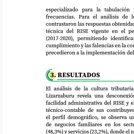
especializado
para
la
tabulación
frecuencias.
Para
el
análisis
de
l
contrastaron las respuestas obtenidas con
técnica del RISE vigente en el period
(2017-2020),
permitiendo
identificar
cumplimiento y las falencias en la concien
precedieron a la implementación del m
3. RESULTADOS
El análisis de la cultura tributaria en
Lizarzaburu revela una desconexión crí
facilidad administrativa del RISE y el 
técnico-contable de sus contribuyentes
el perfil demográfico, se observa una 
de negocios familiares en los sectores
(48,3%) y servicios (23,2%), donde el nivel