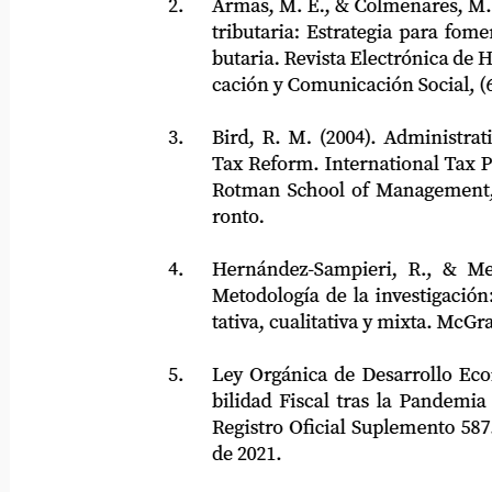
2.
Armas, M. E., & Colmenares, M. (2
tributaria: Estrategia para fomentar 
butaria. Revista Electrónica de Hum
cación y Comunicación Social, (6), 1
3.
Bird, R. M. (2004). Administrativ
Tax Reform. International Tax Prog
Rotman School of Management, Uni
ronto.
4.
Hernández-Sampieri, R., & Mendoz
Metodología de la investigación: La
tativa, cualitativa y mixta. McGraw
5.
Ley Orgánica de Desarrollo Económ
bilidad Fiscal tras la Pandemia CO
Registro Oficial Suplemento 587. 2
de 2021.