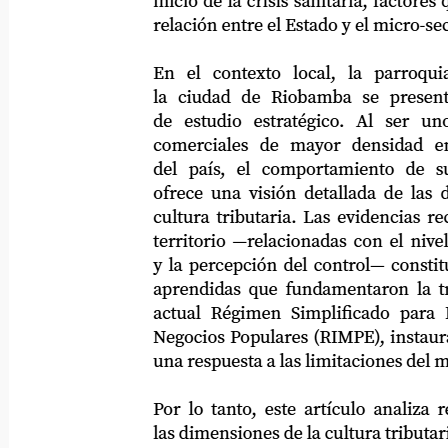
inicio de la crisis sanitaria, factores que 
relación entre el Estado y el micro-sector
En
el
contexto
local,
la
parroquia
la ciudad de Riobamba se presenta c
de
estudio
estratégico.
Al
ser
un
comerciales
de
mayor
densidad
e
del
país,
el
comportamiento
de
s
ofrece una visión detallada de las dime
cultura tributaria. Las evidencias recolec
territorio —relacionadas con el nivel d
y la percepción del control— constituyen
aprendidas que fundamentaron la transic
actual Régimen Simplificado para Emp
Negocios Populares (RIMPE), instaurado
una respuesta a las limitaciones del modelo
Por lo tanto, este artículo analiza retro
las dimensiones de la cultura tributaria b