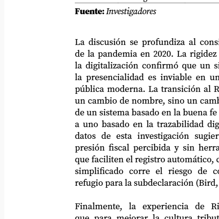
Fuente:
Investigadores
La discusión se profundiza al consider
de la pandemia en 2020. La rigidez del 
la digitalización confirmó que un sist
la presencialidad es inviable en una a
pública moderna. La transición al RIMP
un cambio de nombre, sino un cambio d
de un sistema basado en la buena fe sin c
a uno basado en la trazabilidad digital
datos
de
esta
investigación
sugier
presión fiscal percibida y sin herramien
que faciliten el registro automático, cua
simplificado
corre
el
riesgo
de
c
refugio para la subdeclaración (Bird, 2004
Finalmente,
la
experiencia
de
R
que para mejorar la cultura tributaria