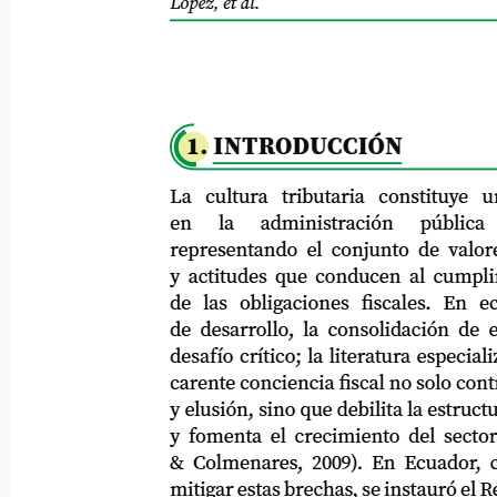
López, et al.
1. INTRODUCCIÓN
La
cultura
tributaria
constituye
u
en
la
administración
pública
representando el conjunto de valores, c
y actitudes que conducen al cumplimien
de
las
obligaciones
fiscales.
En
e
de desarrollo, la consolidación de esta 
desafío crítico; la literatura especializada
carente conciencia fiscal no solo contribuy
y elusión, sino que debilita la estructura 
y fomenta el crecimiento del sector i
& Colmenares, 2009). En Ecuador, con e
mitigar estas brechas, se instauró el Régi