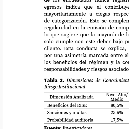
de
los
encuestados
nunca
registre
egresos
indica
que
el
contribuye
mayoritariamente
a
ciegas
respect
de categorización. Esto se complementa
regularidad en la emisión de comproban
lo que sugiere que la mayoría de los suj
solo cumple con este deber bajo presión
cliente. Esta conducta se explica, en 
por una asimetría marcada entre el con
los beneficios del régimen y la compr
responsabilidades y riesgos asociados.
Tabla 2.
Dimensiones de Conocimiento y
Riesgo Institucional
Nivel Alto/
Dimensión Analizada
Medio
Beneficios del RISE
80,5%
Sanciones y multas
25,6%
Probabilidad auditoría
17,5%
Fuente:
Investigadores