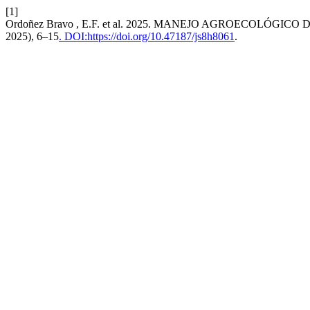
[1]
Ordoñez Bravo , E.F. et al. 2025. MANEJO AGROECOLÓ
2025), 6–15
. DOI:https://doi.org/10.47187/js8h8061
.