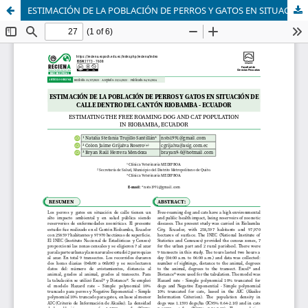
ESTIMACIÓN DE LA POBLACIÓN DE PERROS Y GATOS EN SITUACIÓN DE CALLE DENTRO DEL CANTÓN RIOBAMBA -ECUADOR