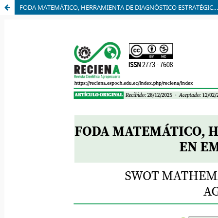
FODA MATEMÁTICO, HERRAMIENTA DE DIAGNÓSTICO ESTRATÉGICO EN EMPRESAS AGRO INDUSTRIALES