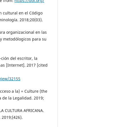
le from:
https://doi.org/
n cultural en el Código
minología. 2018;20(03).
ura organizacional en las
s y metodólogicos para su
-ción del escritor, la
as [Internet]. 2017 [cited
/view/32155
ceso a la) = Culture (the
 de la Legalidad. 2019;
 LA CULTURA AFRICANA.
 2019;(426).