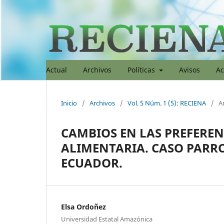
Actual
Archivos
Políticas
Avisos
Ac
Inicio
/
Archivos
/
Vol. 5 Núm. 1 (5): RECIENA
/
Ar
CAMBIOS EN LAS PREFERE
ALIMENTARIA. CASO PARR
ECUADOR.
Elsa Ordoñez
Universidad Estatal Amazónica