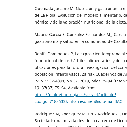
Quemada Jorcano M. Nutrición y gastronomía 
de La Rioja. Evolución del modelo alimentario, d
nómica y de la valoración nutricional de la dieta
Mauriz García E, González Fernández MJ, García
gastronomía y salud en la comunidad de Castilla
Rohlfs Domínguez P. La exposición temprana a
fundacional de los há-bitos alimentarios y de la 
plicaciones para la futura investigación del con
población infantil vasca. Zainak Cuadernos de A
ISSN 1137-439X, No 37, 2019, págs 75-94 [Inter-
19];37(37):75–94. Available from:
https://dialnet.unirioja.es/servlet/articulo?
codigo=7188533&info=resumen&idio-ma=BAQ
Rodriguez M, Rodriguez M, Cruz Rodríguez I. Un
Sociedad: una mirada des-de la carrera de Licen