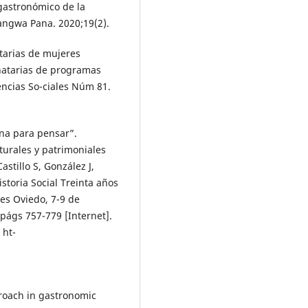
gastronómico de la
Jangwa Pana. 2020;19(2).
tarias de mujeres
natarias de programas
encias So-ciales Núm 81.
na para pensar”.
lturales y patrimoniales
stillo S, González J,
storia Social Treinta años
nes Oviedo, 7-9 de
ágs 757-779 [Internet].
 ht-
roach in gastronomic