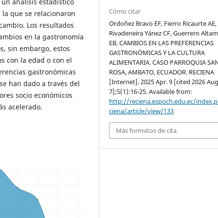
un análisis estadístico
Cómo citar
 la que se relacionaron
Ordoñez Bravo EF, Fierro Ricaurte AE,
 cambio. Los resultados
Rivadeneira Yánez CF, Guerrero Altam
ambios en la gastronomía
EB. CAMBIOS EN LAS PREFERENCIAS
os, sin embargo, estos
GASTRONÓMICAS Y LA CULTURA
s con la edad o con el
ALIMENTARIA. CASO PARROQUIA SA
ferencias gastronómicas
ROSA, AMBATO, ECUADOR. RECIENA
[Internet]. 2025 Apr. 9 [cited 2026 Aug
 se han dado a través del
7];5(1):16-25. Available from:
tores socio económicos
http://reciena.espoch.edu.ec/index.
ás acelerado.
ciena/article/view/133
Más formatos de cita