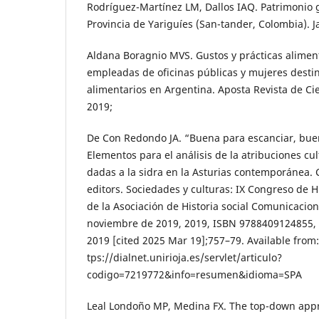
Rodríguez-Martínez LM, Dallos IAQ. Patrimonio 
Provincia de Yariguíes (San-tander, Colombia). 
Aldana Boragnio MVS. Gustos y prácticas alimen
empleadas de oficinas públicas y mujeres desti
alimentarios en Argentina. Aposta Revista de Ci
2019;
De Con Redondo JA. “Buena para escanciar, bue
Elementos para el análisis de la atribuciones cu
dadas a la sidra en la Asturias contemporánea. Ca
editors. Sociedades y culturas: IX Congreso de Hi
de la Asociación de Historia social Comunicacio
noviembre de 2019, 2019, ISBN 9788409124855, p
2019 [cited 2025 Mar 19];757–79. Available from:
tps://dialnet.unirioja.es/servlet/articulo?
codigo=7219772&info=resumen&idioma=SPA
Leal Londoño MP, Medina FX. The top-down app