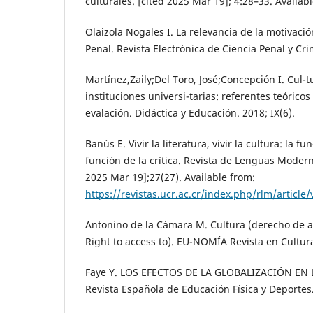
culturales. [cited 2025 Mar 19]; 4:28–33. Availab
Olaizola Nogales I. La relevancia de la motivació
Penal. Revista Electrónica de Ciencia Penal y Cri
Martínez,Zaily;Del Toro, José;Concepción I. Cul-t
instituciones universi-tarias: referentes teórico
evalación. Didáctica y Educación. 2018; IX(6).
Banús E. Vivir la literatura, vivir la cultura: la fun
función de la crítica. Revista de Lenguas Modern
2025 Mar 19];27(27). Available from:
https://revistas.ucr.ac.cr/index.php/rlm/article
Antonino de la Cámara M. Cultura (derecho de ac
Right to access to). EU-NOMÍA Revista en Cultura
Faye Y. LOS EFECTOS DE LA GLOBALIZACIÓN EN
Revista Española de Educación Física y Deportes.