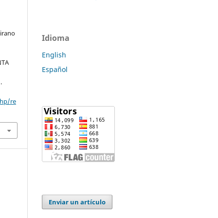
irano
Idioma
English
NTA
Español
.
php/re
Enviar un artículo