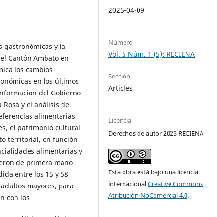
2025-04-09
Número
s gastronómicas y la
Vol. 5 Núm. 1 (5): RECIENA
 del Cantón Ambato en
émica los cambios
Sección
ronómicas en los últimos
Articles
 información del Gobierno
Rosa y el análisis de
eferencias alimentarias
Licencia
s, el patrimonio cultural
Derechos de autor 2025 RECIENA
o territorial, en función
ncialidades alimentarias y
vieron de primera mano
Esta obra está bajo una licencia
ida entre los 15 y 58
internacional
Creative Commons
a adultos mayores, para
Atribución-NoComercial 4.0
.
n con los