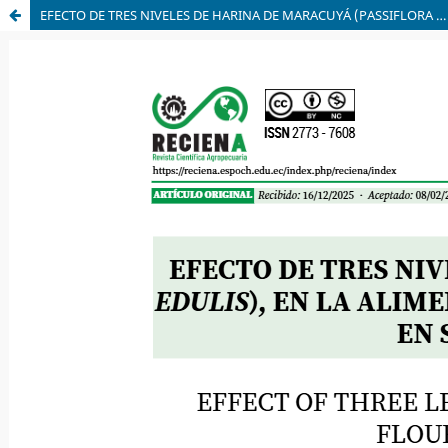
EFECTO DE TRES NIVELES DE HARINA DE MARACUYÁ (PASSIFLORA EDULIS), EN LA ALIMENTACIÓN DE POLLOS DE ENGORDE (BROILERS) EN SANTO DOMINGO, ECUADOR