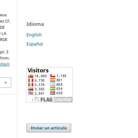
ueva
ez CF.
Idioma
 DE
 LA
English
ORDE
Español
pr. 3
 from:
.php/r
Enviar un artículo