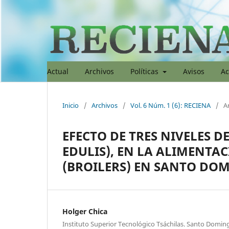
Actual
Archivos
Políticas
Avisos
Ac
Inicio
/
Archivos
/
Vol. 6 Núm. 1 (6): RECIENA
/
Ar
EFECTO DE TRES NIVELES 
EDULIS), EN LA ALIMENTA
(BROILERS) EN SANTO DO
Holger Chica
Instituto Superior Tecnológico Tsáchilas. Santo Domin