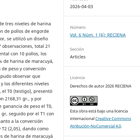
2026-04-03
de tres niveles de harina
Número
ión de pollos de engorde
Vol. 6 Núm. 1 (6): RECIENA
r, se utilizó un diseño
 observaciones, total 21
Sección
tal con 10 pollos, los
Articles
12% de harina de maracuyá,
ia de peso y conversión
se pudo observar que
Licencia
 y los diferentes niveles
Derechos de autor 2026 RECIENA
 el T0 (testigo), presentó
n 2168,31 gr., y por
le ganancia de peso el T0,
Esta obra está bajo una licencia
 gr, seguido por el T1 con
internacional
Creative Commons
uanto a la conversión
Atribución-NoComercial 4.0
.
 y T2 (2,05), dando como
es de harina de maracuyá