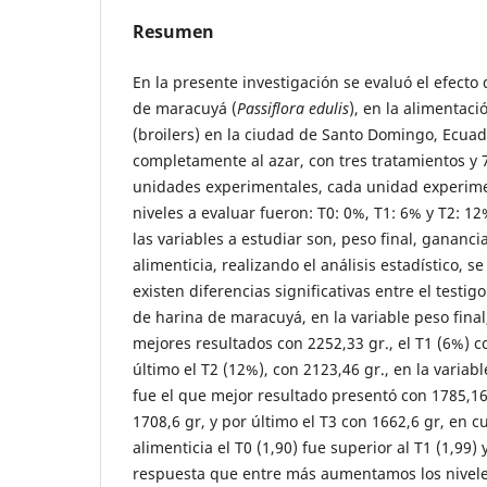
Resumen
En la presente investigación se evaluó el efecto 
de maracuyá (
Passiflora edulis
), en la alimentac
(broilers) en la ciudad de Santo Domingo, Ecuado
completamente al azar, con tres tratamientos y 7
unidades experimentales, cada unidad experimen
niveles a evaluar fueron: T0: 0%, T1: 6% y T2: 
las variables a estudiar son, peso final, gananc
alimenticia, realizando el análisis estadístico, 
existen diferencias significativas entre el testigo
de harina de maracuyá, en la variable peso final,
mejores resultados con 2252,33 gr., el T1 (6%) co
último el T2 (12%), con 2123,46 gr., en la variab
fue el que mejor resultado presentó con 1785,16
1708,6 gr, y por último el T3 con 1662,6 gr, en c
alimenticia el T0 (1,90) fue superior al T1 (1,99)
respuesta que entre más aumentamos los nivel