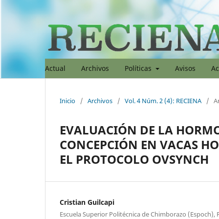
Actual
Archivos
Políticas
Avisos
Ac
Inicio
/
Archivos
/
Vol. 4 Núm. 2 (4): RECIENA
/
Ar
EVALUACIÓN DE LA HORMON
CONCEPCIÓN EN VACAS HO
EL PROTOCOLO OVSYNCH
Cristian Guilcapi
Escuela Superior Politécnica de Chimborazo (Espoch), 