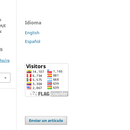
A
Idioma
AJE
N
English
Español
g.
php/re
Enviar un artículo