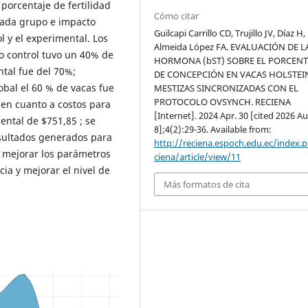
porcentaje de fertilidad
Cómo citar
cada grupo e impacto
Guilcapi Carrillo CD, Trujillo JV, Díaz H,
l y el experimental. Los
Almeida López FA. EVALUACIÓN DE L
o control tuvo un 40% de
HORMONA (bST) SOBRE EL PORCENT
tal fue del 70%;
DE CONCEPCIÓN EN VACAS HOLSTEI
lobal el 60 % de vacas fue
MESTIZAS SINCRONIZADAS CON EL
PROTOCOLO OVSYNCH. RECIENA
 en cuanto a costos para
[Internet]. 2024 Apr. 30 [cited 2026 Au
ental de $751,85 ; se
8];4(2):29-36. Available from:
sultados generados para
http://reciena.espoch.edu.ec/index.
 mejorar los parámetros
ciena/article/view/11
cia y mejorar el nivel de
Más formatos de cita