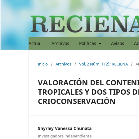
Actual
Archivos
Políticas
Avisos
Ac
Inicio
/
Archivos
/
Vol. 2 Núm. 1 (2): RECIENA
/
Ar
VALORACIÓN DEL CONTENI
TROPICALES Y DOS TIPOS D
CRIOCONSERVACIÓN
Shyrley Vanessa Chunata
Investigadora independiente