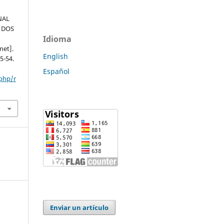
NAL
Y DOS
Idioma
et].
English
5-54.
Español
.php/r
Enviar un artículo