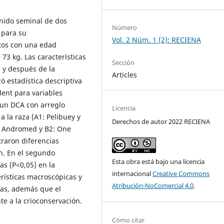
enido seminal de dos
Número
 para su
Vol. 2 Núm. 1 (2): RECIENA
ltos con una edad
3 kg. Las características
Sección
 y después de la
Articles
ó estadística descriptiva
udent para variables
 un DCA con arreglo
Licencia
 la raza (A1: Pelibuey y
Derechos de autor 2022 RECIENA
B1: Andromed y B2: One
traron diferencias
en. En el segundo
Esta obra está bajo una licencia
as (P<0,05) en la
internacional
Creative Commons
erísticas macroscópicas y
Atribución-NoComercial 4.0
.
das, además que el
e a la crioconservación.
Cómo citar