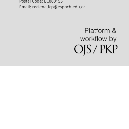
Postal Code: EC060155
Email: reciena.fcp@espoch.edu.ec