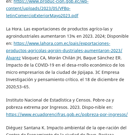
en:
https://www.produc-cion.gob.ec/wp-
content/uploads/2023/05/VFBo-
letinComercioExteriorMayo2023.pdf
La Hora. Las exportaciones de productos agríco-las y
agroindustriales aumentaron 13% en 2023. 2024; Disponible
en:
https://www.lahora.com.ec/pais/exportaciones-
productos-agricolas-agroin-dustriales-aumentaron-2023/
Álvarez
Vásquez CA, Morán Chilán JH, Baque Sánchez ER.
Impacto de la COVID-19 en el desa-rrollo económico de los
micro empresarios de la ciudad de Jipijapa. 3C Empresa
Investigación y pensamiento crítico. el 18 de diciembre de
2020;53–65.
Instituto Nacional de Estadística y Censos. Pobre-za y
pobreza extrema por Ingresos. 2023. Dispo-nible en:
https://www.ecuadorencifras.gob.ec/pobreza-por-ingresos/
Diéguez Santana K. Impacto ambiental de la ope-ración del
Centro de faenamiento de la ciudad de Puyo, Pastaza,