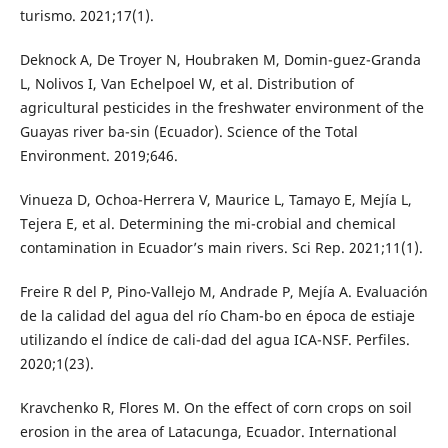
turismo. 2021;17(1).
Deknock A, De Troyer N, Houbraken M, Domin-guez-Granda
L, Nolivos I, Van Echelpoel W, et al. Distribution of
agricultural pesticides in the freshwater environment of the
Guayas river ba-sin (Ecuador). Science of the Total
Environment. 2019;646.
Vinueza D, Ochoa-Herrera V, Maurice L, Tamayo E, Mejía L,
Tejera E, et al. Determining the mi-crobial and chemical
contamination in Ecuador’s main rivers. Sci Rep. 2021;11(1).
Freire R del P, Pino-Vallejo M, Andrade P, Mejía A. Evaluación
de la calidad del agua del río Cham-bo en época de estiaje
utilizando el índice de cali-dad del agua ICA-NSF. Perfiles.
2020;1(23).
Kravchenko R, Flores M. On the effect of corn crops on soil
erosion in the area of Latacunga, Ecuador. International