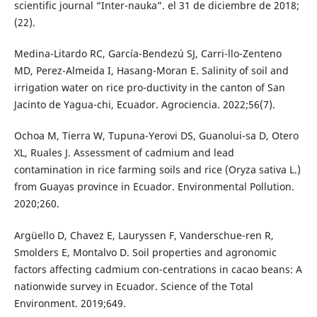
scientific journal “Inter-nauka”. el 31 de diciembre de 2018;
(22).
Medina-Litardo RC, García-Bendezú SJ, Carri-llo-Zenteno
MD, Perez-Almeida I, Hasang-Moran E. Salinity of soil and
irrigation water on rice pro-ductivity in the canton of San
Jacinto de Yagua-chi, Ecuador. Agrociencia. 2022;56(7).
Ochoa M, Tierra W, Tupuna-Yerovi DS, Guanolui-sa D, Otero
XL, Ruales J. Assessment of cadmium and lead
contamination in rice farming soils and rice (Oryza sativa L.)
from Guayas province in Ecuador. Environmental Pollution.
2020;260.
Argüello D, Chavez E, Lauryssen F, Vanderschue-ren R,
Smolders E, Montalvo D. Soil properties and agronomic
factors affecting cadmium con-centrations in cacao beans: A
nationwide survey in Ecuador. Science of the Total
Environment. 2019;649.